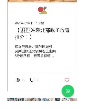
2021年5月26日
∙
1
分鐘
【🇯🇵 沖繩北部親子放電
推介！】
接近沖繩最北部的国頭村，
見到国頭道の駅轉右上山約
5分鐘路程，經過多個頭文
字D 級髮夾灣後到達「森林
公園 Forest Park」，內有
公園，行山路徑，小木屋民
宿以及玩具博物館。 今次我
們推介的玩具博物館，入場
75
0
費成人¥500/位，3歲或以上
小朋友...