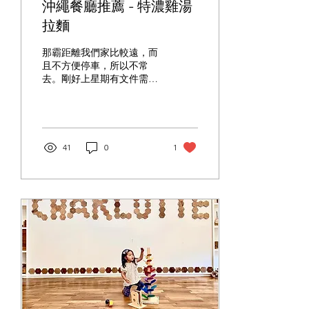
沖繩餐廳推薦 - 特濃雞湯
拉麵
那霸距離我們家比較遠，而
且不方便停車，所以不常
去。剛好上星期有文件需要
處理，來到那霸新都心的
「ヌードルダイニング麺
D」試試著名的雞湯拉麵。
「ヌードルダイニング麺
D」的選擇不算多，湯底主
41
0
1
要分為雞湯、特濃雞湯、醬
油湯和柚子醬油，亦可選擇
以湯麵或沾麵形式。雞湯湯
底味道非常濃郁...