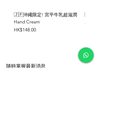
🇯🇵沖繩限定! 宮平牛乳超滋潤
🇯🇵沖繩限定！Starbuck
Hand Cream
定系列
價格
價格
HK$148.00
HK$248.00
隨時掌握最新消息
提交