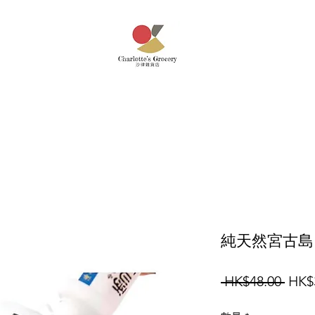
純天然宮古島
一
 HK$48.00 
HK$
般