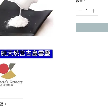
數量
*
價
格
———————
鹽 >