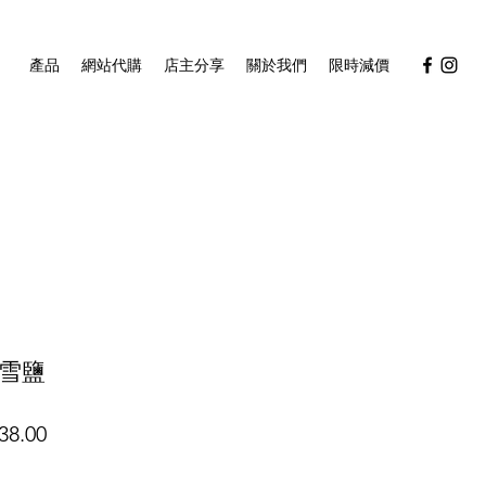
產品
網站代購
店主分享
關於我們
限時減價
雪鹽
促
38.00
銷