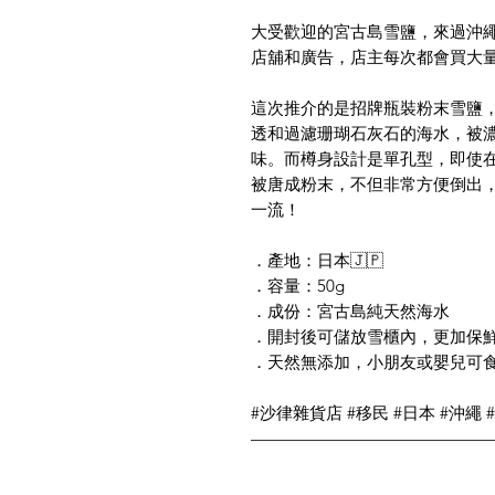
大受歡迎的宮古島雪鹽，來過沖
店舖和廣告，店主每次都會買大
這次推介的是招牌瓶裝粉末雪鹽
透和過濾珊瑚石灰石的海水，被濃
味。而樽身設計是單孔型，即使
被唐成粉末，不但非常方便倒出
一流！
．產地：日本🇯🇵
．容量：50g
．成份：宮古島純天然海水
．開封後可儲放雪櫃內，更加保
．天然無添加，小朋友或嬰兒可
#沙律雜貨店 #移民 #日本 #沖繩 
——————————————