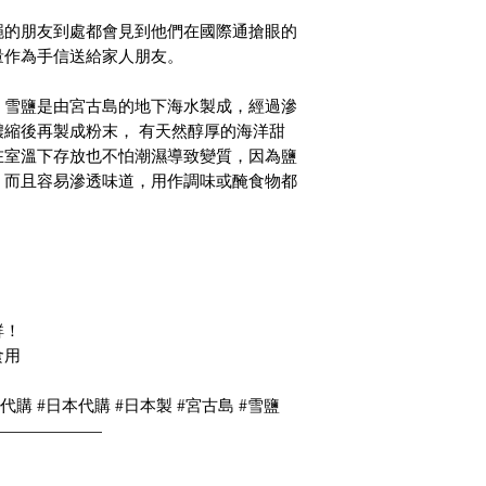
繩的朋友到處都會見到他們在國際通搶眼的
量作為手信送給家人朋友。
，雪鹽是由宮古島的地下海水製成，經過滲
縮後再製成粉末， 有天然醇厚的海洋甜
在室溫下存放也不怕潮濕導致變質，因為鹽
，而且容易滲透味道，用作調味或醃食物都
鮮！
食用
#代購 #日本代購 #日本製 #宮古島 #雪鹽
———————