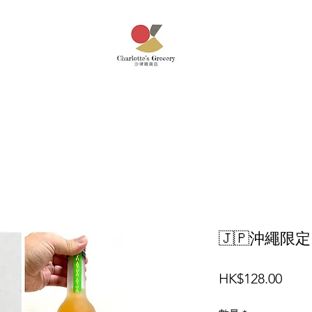
🇯🇵沖繩
價
HK$128.00
格