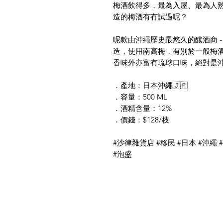
梅酒飲得多，最為入屋、最為人熟
造的梅酒有冇試過呢？
呢款由沖繩歷史最悠久的釀酒商 
造，使用南高梅，有別於一般梅
香味外亦富有琉球口味，絕對是
．產地：日本沖繩🇯🇵
．容量：500 ML
．酒精含量：12%
．價錢：$128/枝
#沙律雜貨店 #移民 #日本 #沖繩 
#泡盛