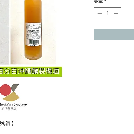
數量
*
製梅酒 】