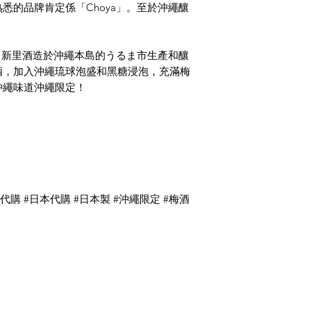
悉的品牌肯定係「Choya」。至於沖繩釀
- 新里酒造於沖繩本島的うるま市生產和釀
酒，加入沖繩琉球泡盛和黑糖浸泡，充滿梅
沖繩味道沖繩限定！
#代購 #日本代購 #日本製 #沖繩限定 #梅酒