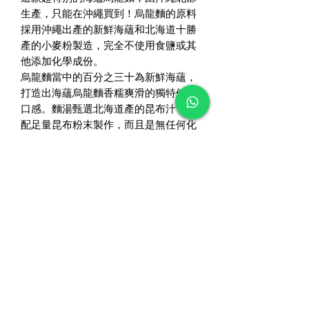
生產，只能在沖繩買到！烏龍麵的原料
採用沖繩出產的新鮮海蘊和北海道十勝
產的小麥粉製造，完全不使用食鹽或其
他添加化學成份。
烏龍麵當中的百分之三十為新鮮海蘊，
打造出海蘊烏龍麵香糯爽滑的獨特健康
口感。麵湯甄選北海道產的昆布汁，搭
配足量昆布粉末製作，而且是無任何化
學調味料的湯汁。
．海蘊烏龍麵
．麵的30%由鮮海蘊構成
．極低卡路里，適合on diet 朋友
．有助降低膽固醇
．富含有膳食纖維
．含營養素，鈣，鐵，維生素，海藻酸
等
．味道鮮美的昆布底湯
．容量：一盒3扎連3包湯底（每扎二人
份量）