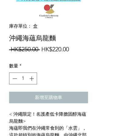
庫存單位： 盒
沖繩海蘊烏龍麵
一
促
 HK$250.00 
HK$220.00
般
銷
數量
*
價
價
格
格
新增至購物車
< 沖繩限定！名護產低卡降膽固醇海蘊
烏龍麵>
海蘊即我們在沖繩常食到的「水雲」，
這款超特別的海蘊烏龍麵，由沖繩北部