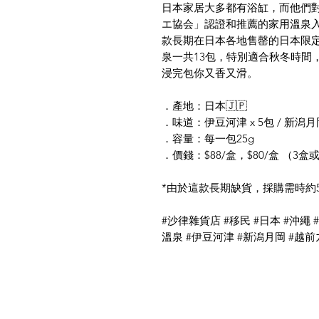
日本家居大多都有浴缸，而他們
エ協会」認證和推薦的家用溫泉
款長期在日本各地售罄的日本限
泉一共13包，特別適合秋冬時間
浸完包你又香又滑。
．產地：日本🇯🇵
．味道：伊豆河津 x 5包 / 新潟月岡 
．容量：每一包25g
．價錢：$88/盒，$80/盒 （3盒
*由於這款長期缺貨，採購需時約5 
#沙律雜貨店 #移民 #日本 #沖繩 
溫泉 #伊豆河津 #新潟月岡 #越