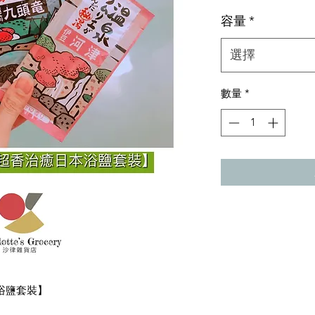
格
容量
*
選擇
數量
*
本浴鹽套裝】