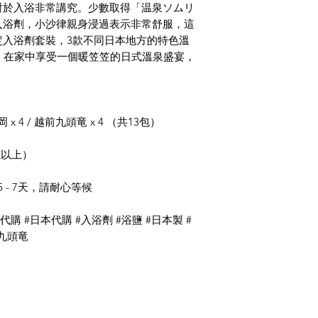
對於入浴非常講究。少數取得「温泉ソムリ
入浴劑，小沙律親身浸過表示非常舒服，這
定入浴劑套裝，3款不同日本地方的特色溫
，在家中享受一個暖笠笠的日式溫泉盛宴，
x 4 / 越前九頭竜 x 4 （共13包）
或以上）
- 7天，請耐心等候
#代購 #日本代購 #入浴劑 #浴鹽 #日本製 #
前九頭竜