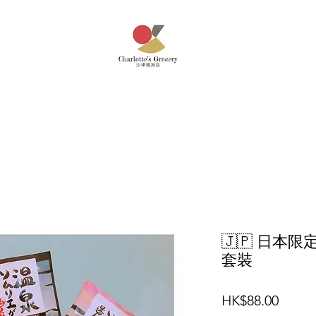
🇯🇵 日本
套裝
價
HK$88.00