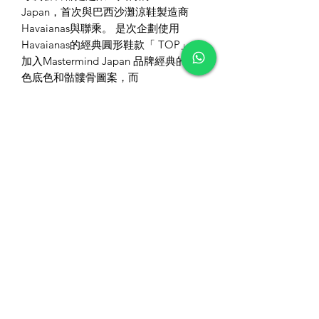
Japan，首次與巴西沙灘涼鞋製造商
Havaianas與聯乘。 是次企劃使用
Havaianas的經典圓形鞋款「 TOP」，
加入Mastermind Japan 品牌經典的黑
色底色和骷髏骨圖案，而
「Havaianas」的品牌字樣亦換上MMJ
的傳統字體，細緻度十足！
不但外型夠哂「Mastermind Japan」，
有穿過Havaianas拖鞋的朋友都知道，
其品牌的出品一向非常舒服耐用，即使
穿一整天拖鞋都完全唔會腳痛。超限定
入荷，日本方面已極速Sold Out！
．產地：巴西
．尺寸：38(長) x 25(闊) x 20.5(高)cm
．尺碼：25cm