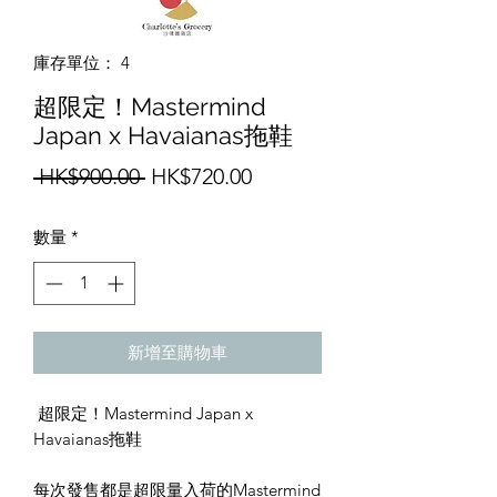
庫存單位： 4
超限定！Mastermind
Japan x Havaianas拖鞋
一
促
 HK$900.00 
HK$720.00
般
銷
數量
*
價
價
格
格
新增至購物車
超限定！Mastermind Japan x
Havaianas拖鞋
每次發售都是超限量入荷的Mastermind