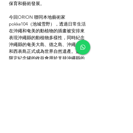
保育和藝術發展。
今回ORION 聯同本地藝術家
pokke104（池城雪野），透過日常生活
在沖繩和奄美的動植物的插畫被安排來
表現沖繩縣的動植物多樣性，同時紀念
沖繩縣的奄美大島、德之島、沖繩北部
和西表島正式成為世界自然遺產。是次
限定紀念罐的收益會用於支持沖繩縣的
環境保育。
．產地：日本沖繩🇯🇵
．原材料：麥芽，啤酒花，大麥，玉米
．酒精含量：5%
．包裝：350ml (罐裝）
．價錢：$40/罐
#沙律雜貨店 #移居 #日本 #沖繩 #代購
#在日香港人 #日本代購 #沖繩代購 #沖