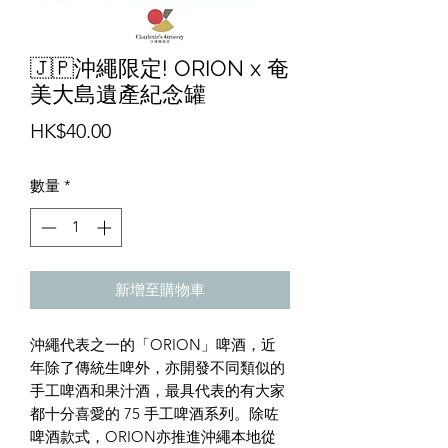
🇯🇵沖繩限定! ORION x 奄
美大島遺產紀念罐
價
HK$40.00
格
數量
*
新增至購物車
沖繩代表之一的「ORION」啤酒，近
年除了傳統生啤外，亦開發不同類似的
手工啤酒和果汁酒，最具代表的有大家
都十分喜愛的 75 手工啤酒系列。除咗
啤酒款式，ORION亦推進沖繩本地從