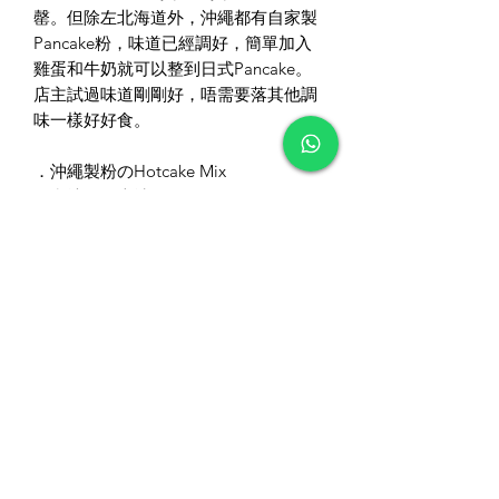
罄。但除左北海道外，沖繩都有自家製
Pancake粉，味道已經調好，簡單加入
雞蛋和牛奶就可以整到日式Pancake。
店主試過味道剛剛好，唔需要落其他調
味一樣好好食。
．沖繩製粉のHotcake Mix
．產地：日本沖繩
．賞味期限：2021年3月
．容量：300g (150g x2細包）
．價錢：$38/包
—————————————————
————
Pancake 製作方法：
1. 將一小包Pancke粉加入雞蛋一隻，和
牛奶100ml攪勻。
2. 先用中火將煎Pan加熱
3. 轉慢火，加入攪勻好的Pancake粉
4. 煎三分鐘，再反轉另一面煎兩分鐘，