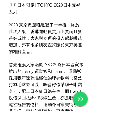
🇯🇵日本限定! TOKYO 2020日本隊衫
系列
2020 東京奧運喺延遲了一年後，終於
曲終人散，香港運動員賣力比賽而且獲
得好成績，大家對奧運的投入感越嚟越
增加，亦有很多朋友查詢關於東京奧運
的相關產品。
首先推薦大家兩款 ASICS 為日本國家隊
推出的Jersey 運動衫和T-Shirt。運動衫
採用吸汗速乾性極佳的球衣物料（當然
打羽毛球都可以，唔會好似某牌子咁黐
身），配上日本紅日為主色。而T-Shirt
以環保回收綿和紗線生產，亦是吸汗速
乾性極佳的物料，運動外日常去街亦非
常合適，兩款衫都有加上東京奧運
Logo，背面亦有大 JAPAN 字樣等多個
細節位。