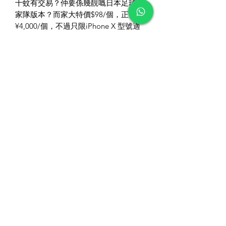
十蚊有交易？仲要係幾靚嘅日本足球國
家隊版本？而家大特價$98/個，正價
¥4,000/個，不過只限iPhone X 型號適
用，啱用嘅朋友就有福啦。
．產地：日本🇯🇵
．型號：iPhone X
．顏色：黑色 / 藍色
．價錢：$98/個
⠀
#沙律雜貨店 #移居 #日本 #沖繩 #代購
#日本代購 #沖繩代購 #日本製
#iPhoneX #iPhoneCase #電話殼 #日本
國家隊 #日本代表隊
©2022 All right reserved by Charlotte’s Grocery.