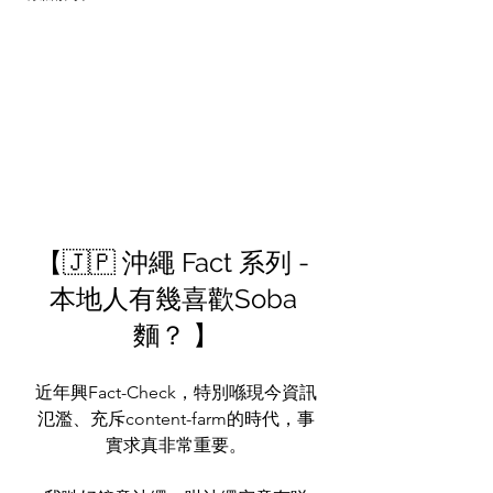
【🇯🇵 沖繩 Fact 系列 - 
本地人有幾喜歡Soba 
麵？ 】
近年興Fact-Check，特別喺現今資訊
氾濫、充斥content-farm的時代，事
實求真非常重要。