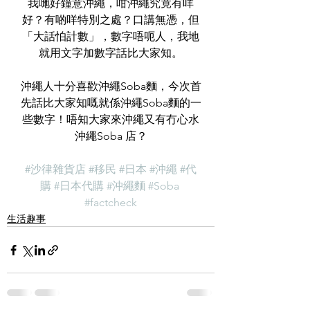
我哋好鐘意沖繩，咁沖繩究竟有咩
好？有啲咩特別之處？口講無憑，但
「大話怕計數」，數字唔呃人，我地
就用文字加數字話比大家知。
沖繩人十分喜歡沖繩Soba麵，今次首
先話比大家知嘅就係沖繩Soba麵的一
些數字！唔知大家來沖繩又有冇心水
沖繩Soba 店？
#沙律雜貨店
#移民
#日本
#沖繩
#代
購
#日本代購
#沖繩麵
#Soba
#factcheck
生活趣事