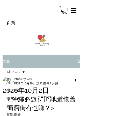
文章
All Posts
Anthony Ckc
All Posts
2020年10月18日
讀畢需時 1 分鐘
2020年10月2日
生活趣事
< 沖繩必遊 🇯🇵地道懷舊
旅遊美食
最新消息
商店街有乜睇？>
景點推介