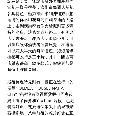
認為是：美！無論店舖外表和產品內
涵都一樣是很美，這街道每間店舖都
各具特色，極力推介來到沖繩旅行想
逛街的你不用花時間在國際通的大路
上，走到橫街窄巷你會發掘到更多獨
特的小店。這條文青的路上，有刨冰
店，古著店，雜貨店，街頭小食，可
以坐底飲杯酒或者欣賞展覽，在這裡
可以花大半天的時間慢遊。短短幾條
街都可以行足三小時，其中一間古著
店質素很高，勁多款式，價錢更加是
超值！詳情見圖。
最後路過時見到有一個正在進行中的
展覽“ OLDEW HOUSES NAHA 
CITY” 雖然沒有到裡面參觀但回家後
網上看了簡介和YouTube 片段，已經
覺得好正！關於這個消失中的城市景
觀攝影展，八年前後的照片好像在互