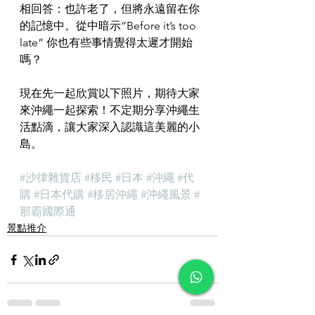
相回答：也許老了，但將永遠留在你
的記憶中。從中暗示”Before it’s too 
late” 你也有些事情覺得太遲才開始
嗎？
現在先一起欣賞以下照片，期待大家
來沖繩一起探索！不定期分享沖繩生
活點滴，讓大家深入認識這美麗的小
島。
#沙律雜貨店
#移民
#日本
#沖繩
#代
購
#日本代購
#移居沖繩
#沖繩風景
#
那霸國際通
景點推介