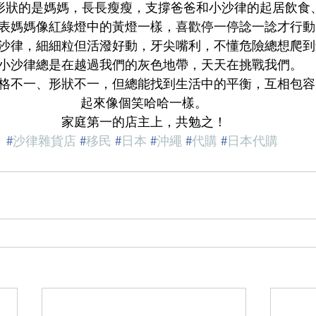
za形狀的是媽媽，長長瘦瘦，支撐爸爸和小沙律的起居飲
表媽媽像紅綠燈中的黃燈一樣，喜歡停一停諗一諗才行動
沙律，細細粒但活潑好動，牙尖嘴利，不懂危險總想爬到
小沙律總是在越過我們的灰色地帶，天天在挑戰我們。
格不一、形狀不一，但總能找到生活中的平衡，互相包容
起來像個笑哈哈一樣。
家庭第一的店主上，共勉之！
#
沙律雜貨店
#
移民
#
日本
#
沖繩
#
代購
#
日本代購