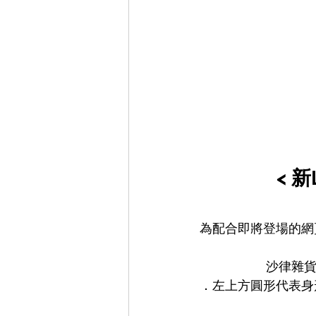
< 
為配合即將登場的網
沙律雜貨
．左上方圓形代表身